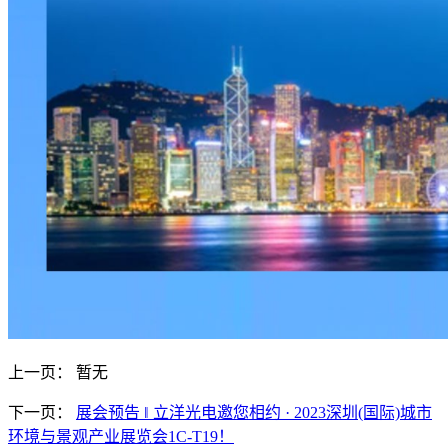
上一页：
暂无
下一页：
展会预告 ‖ 立洋光电邀您相约 · 2023深圳(国际)城市
环境与景观产业展览会1C-T19！