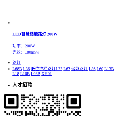
LED智慧储能路灯 200W
功率：200W
光效：180lm/w
路灯
L68B
L36
低位护栏路灯L33
L63
储能路灯
L86
L60
L13B
L18
L16B
L03B
XH01
人才招聘