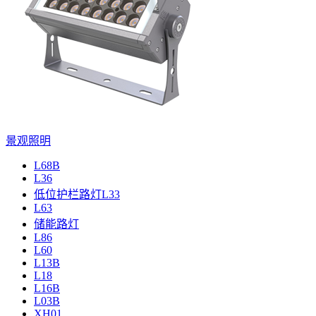
景观照明
L68B
L36
低位护栏路灯L33
L63
储能路灯
L86
L60
L13B
L18
L16B
L03B
XH01